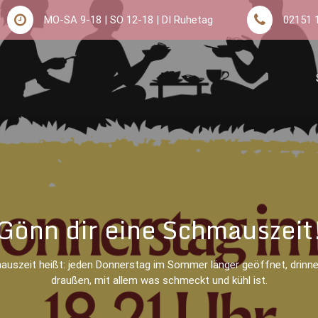
MO-SA 9-18 | SO 12-18 | DI Ruhetag
02151 
eld – Frühstück, Kuchen &
Gönn dir eine Schmauszeit
uszeit heißt: jeden Donnerstag im Sommer länger geöffnet, drinn
draußen, mit allem was schmeckt und kühl ist.