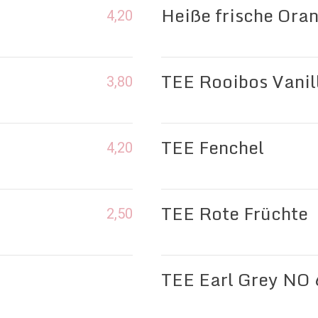
Heiße frische Ora
4,20
TEE Rooibos Vanil
3,80
TEE Fenchel
4,20
TEE Rote Früchte
2,50
TEE Earl Grey NO 