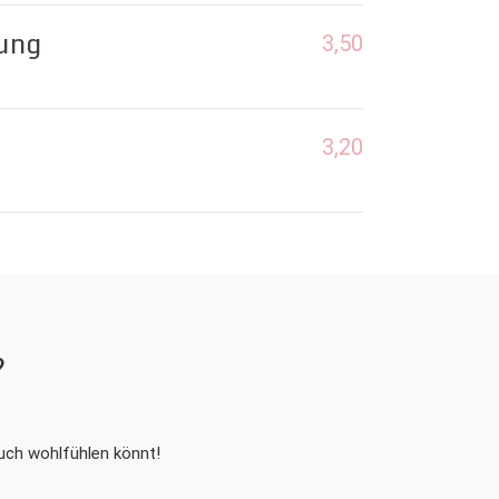
ung
3,50
3,20
?
euch wohlfühlen könnt!