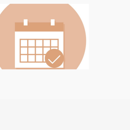
Events
ie schönste Freude, daher
rraschen! Wir informieren
ßig über kommende
anstaltungen.