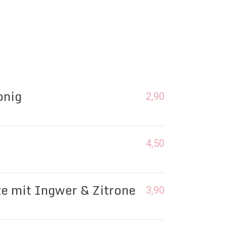
onig
2,90
4,50
e mit Ingwer & Zitrone
3,90