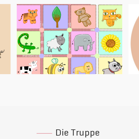
Spielmöglichkeiten
er muss keiner in die Ecke der nicht will!
Vorfreude ist d
Für unsere kleinen Genießer haben wir
lasst euch übe
Beschäftigungsmöglichkeiten die gut
regelmä
einsehbar sind.
Ver
Die Truppe