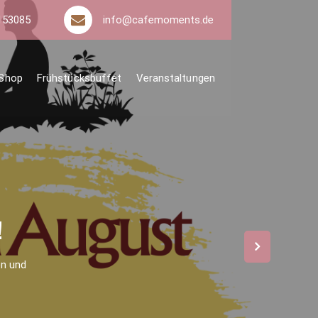
153085
info@cafemoments.de
Shop
Frühstücksbuffet
Veranstaltungen
 Events
!
en und