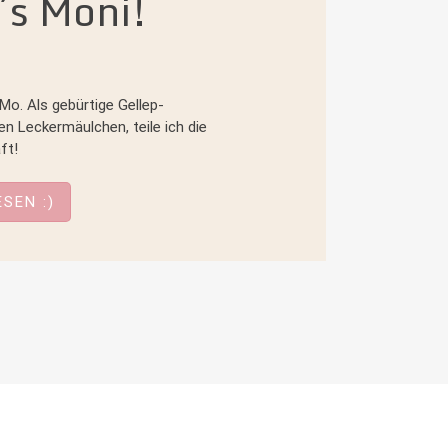
´s Moni!
Mo. Als gebürtige Gellep-
en Leckermäulchen, teile ich die
ft!
SEN :)