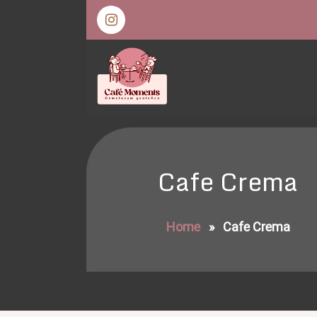
Skip
to
content
Café Moments Kref
Cafe Crema
Home
»
Cafe Crema