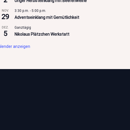
Uriger Herbsteinklang mit Beerenweine
NOV.
3:30 p.m.
-
5:00 p.m.
29
Adventseinklang mit Gemütlichkeit
DEZ.
Ganztägig
5
Nikolaus Plätzchen Werkstatt
lender anzeigen