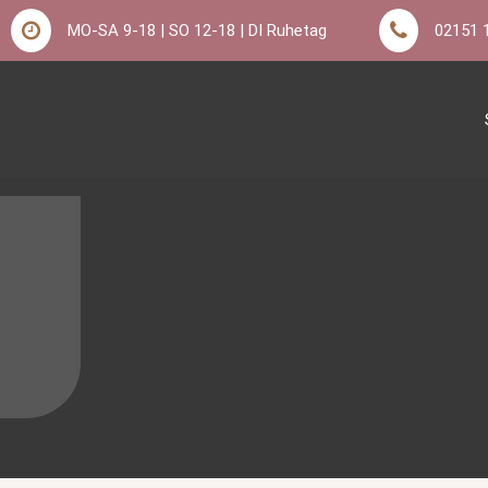
MO-SA 9-18 | SO 12-18 | DI Ruhetag
02151 
eld – Frühstück, Kuchen &