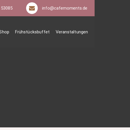
153085
info@cafemoments.de
Shop
Frühstücksbuffet
Veranstaltungen
 Events